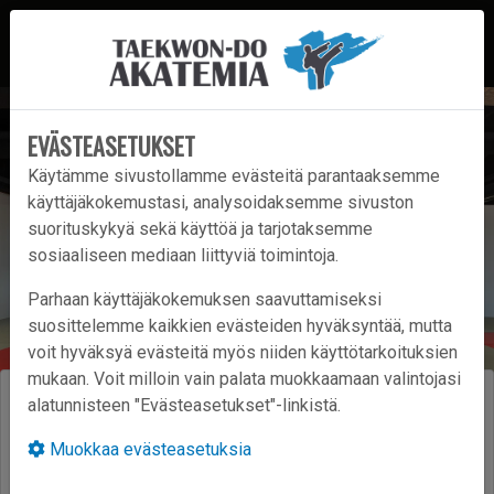
EVÄSTEASETUKSET
Käytämme sivustollamme evästeitä parantaaksemme
käyttäjäkokemustasi, analysoidaksemme sivuston
suorituskykyä sekä käyttöä ja tarjotaksemme
sosiaaliseen mediaan liittyviä toimintoja.
Parhaan käyttäjäkokemuksen saavuttamiseksi
suosittelemme kaikkien evästeiden hyväksyntää, mutta
voit hyväksyä evästeitä myös niiden käyttötarkoituksien
mukaan. Voit milloin vain palata muokkaamaan valintojasi
Taekwon-Do Akatemiaan kolme uutta
alatunnisteen "Evästeasetukset"-linkistä.
mustan vyön arvoa dan-kokeesta
Muokkaa evästeasetuksia
23.5.2026