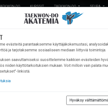
TAEKWON-DO
KURSSIT
TAEKWON-DO
SEURA
T
me evästeitä parantaaksemme käyttäjäkokemustasi, analysoid
ttöä ja tarjotaksemme sosiaaliseen mediaan liittyviä toimintoja.
uksen saavuttamiseksi suosittelemme kaikkien evästeiden hyväk
s niiden käyttötarkoituksien mukaan. Voit milloin vain palata m
setukset"-linkistä.
tuksia
laadukasta harrastustoimintaa ITF Taekwon-Do
messa. Tervetuloa harrastamaan Taekwon-Doa 
Hyväksy välttämättöm