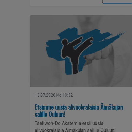
13.07.2026 klo 19:32
Etsimme uusia alivuokralaisia Äimäkujan
salille Ouluun!
Taekwon-Do Akatemia etsii uusia
alivuokralaisia Äimäkujan salille Ouluun!