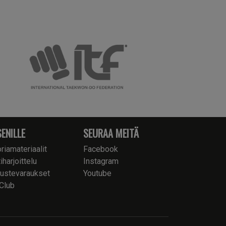
SENILLE
SEURAA MEITÄ
riamateriaalit
Facebook
iharjoittelu
Instagram
ustevaraukset
Youtube
Club