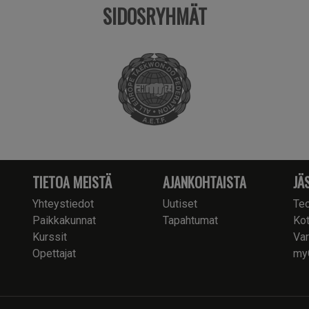
SIDOSRYHMÄT
TIETOA MEISTÄ
AJANKOHTAISTA
JÄ
Yhteystiedot
Uutiset
Teo
Paikkakunnat
Tapahtumat
Kot
Kurssit
Var
Opettajat
my