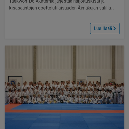
Taekwon-Do Akatemia järjestää harjoituskisat ja
kisasääntöjen opettelutilaisuuden Äimäkujan salilla.
Tapahtuma sopii niin vasta-alkajille kuin hieman
kokeneemmillekin kisailijoille! Toivotamme lämpimästi
Lue lisää
tervetulleeksi jokaisen Taekwon-Do-kilpailemisesta
kiinnostuneen harjoituskisaleiripäivään Oulussa 4.12.
Päivä alkaa yhteisellä lämmittelyllä sekä
kisasääntöihin ja -käytäntöihin tutustumisella. Sen
jälkeen kasaamme osallistujista harjoituskisat ja
pääsemme yhdessä tunnustelemaan, miten kisoissa
toimitaan ja harjoittelemaan myös kisajännitystä
tutuissa ja turvallisissa olosuhteissa ilman suurta
yleisön painetta. Kilpailusarjat muodostetaan paikan
päällä sen mukaan, mihin kukakin haluaa osallistua.
Etukäteen ei siis tarvitse päättää, kiinnostaako ottelu,
liikesarjat, erikoistekniikat, murskaus vai kaikki lajit!
Koko leiripäivän hinta on vain 10 euroa, joten kynnys
lähteä mukaan on nyt todella matalalla! Taekwon-Do
Akatemian harrastajat ilmoittautuvat seuran myClubiin,