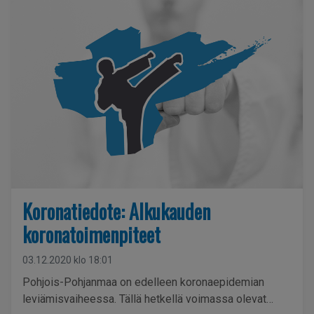
mutta kohderyhmänä ovat alle 12-vuotiaat. Leiri on
avoin kaikille vyöarvoille ja ikäryhmille.
Ilmoittautuminen ja lisätiedot leirikutsussa.
Koronatiedote: Alkukauden
koronatoimenpiteet
03.12.2020 klo 18:01
Pohjois-Pohjanmaa on edelleen koronaepidemian
leviämisvaiheessa. Tällä hetkellä voimassa olevat