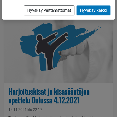
Etusivu
Uutiset
Hyväksy välttämättömät
Hyväksy kaikki
Harjoituskisat ja kisasääntöjen
opettelu Oulussa 4.12.2021
15.11.2021 klo 22:17